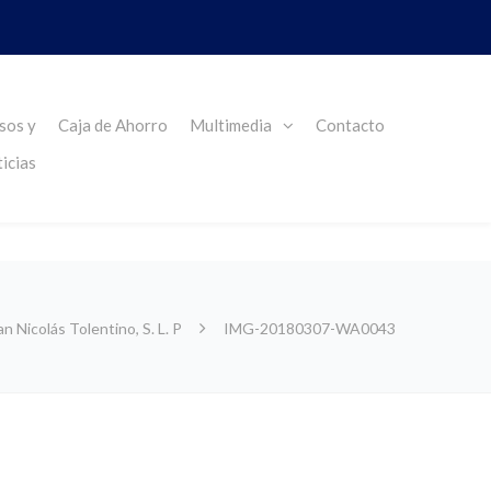
sos y
Caja de Ahorro
Multimedia
Contacto
icias
Nicolás Tolentino, S. L. P
IMG-20180307-WA0043