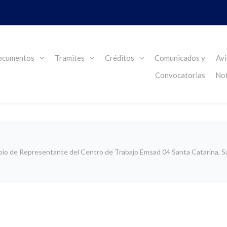
cumentos
Tramites
Créditos
Comunicados y
Avi
Convocatorias
Not
io de Representante del Centro de Trabajo Emsad 04 Santa Catarina, San 