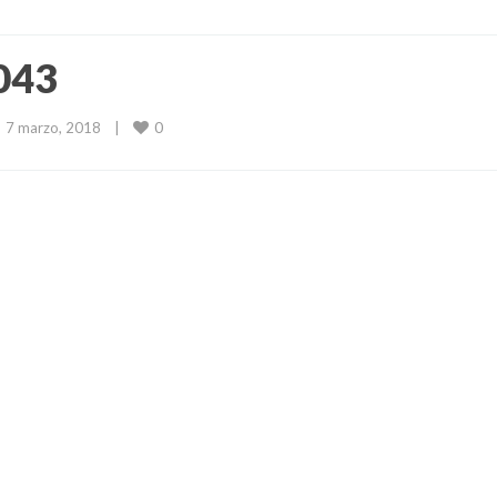
043
0
7 marzo, 2018    
|