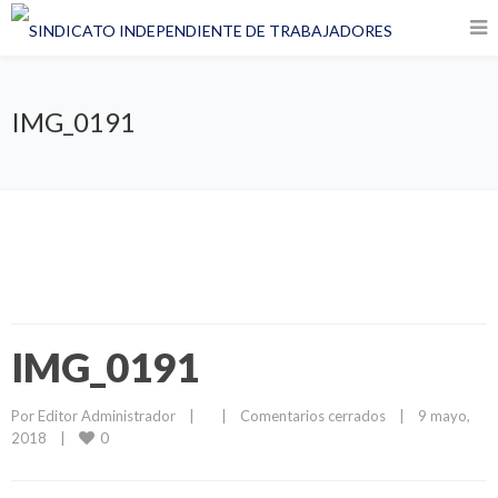
IMG_0191
IMG_0191
Por 
Editor Administrador
|
|
Comentarios cerrados
|
9 mayo, 
0
2018    
|