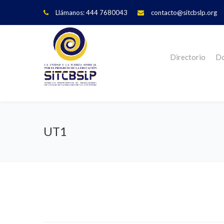
Llámanos: 444 7680043
contacto@sitcbslp.org
Directorio
Do
UT1