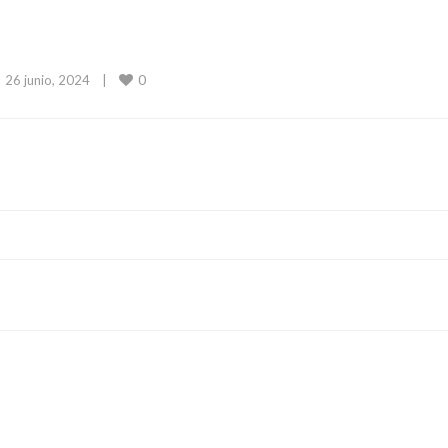
0
26 junio, 2024    
|