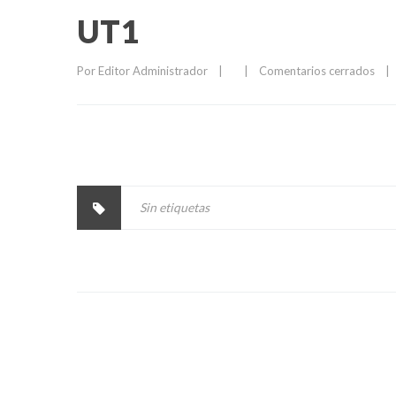
UT1
Por 
Editor Administrador
|
|
Comentarios cerrados
|
Sin etiquetas