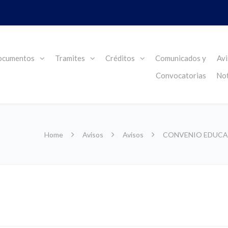
cumentos
Tramites
Créditos
Comunicados y
Avi
Convocatorias
Not
Home
Avisos
Avisos
CONVENIO EDUCA