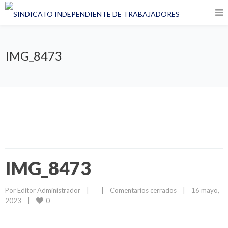
IMG_8473
IMG_8473
Por 
Editor Administrador
|
|
Comentarios cerrados
|
16 mayo, 
0
2023    
|