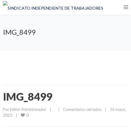
IMG_8499
IMG_8499
Por 
Editor Administrador
|
|
Comentarios cerrados
|
16 mayo, 
0
2023    
|