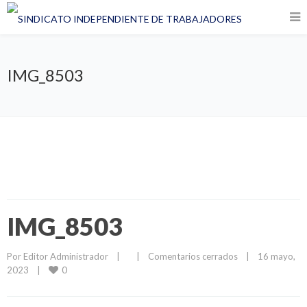
IMG_8503
IMG_8503
Por 
Editor Administrador
|
|
Comentarios cerrados
|
16 mayo, 
0
2023    
|