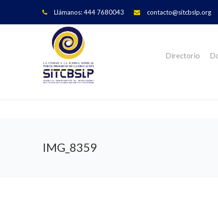
Llámanos: 444 7680043
contacto@sitcbslp.org
Directorio
Do
IMG_8359