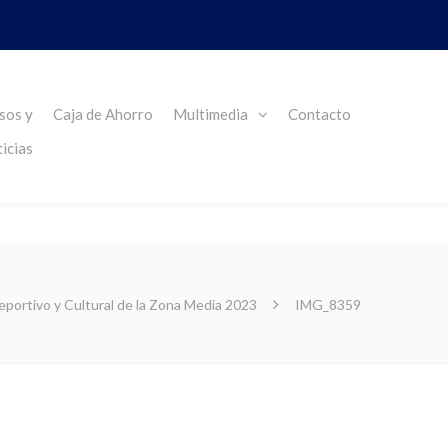
sos y
Caja de Ahorro
Multimedia
Contacto
icias
portivo y Cultural de la Zona Media 2023
IMG_8359