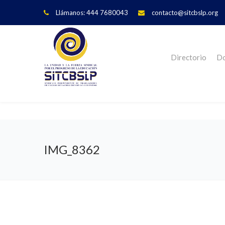
Llámanos: 444 7680043
contacto@sitcbslp.org
Directorio
Do
IMG_8362