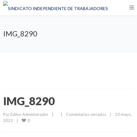
IMG_8290
IMG_8290
Por 
Editor Administrador
|
|
Comentarios cerrados
|
10 mayo, 
0
2023    
|