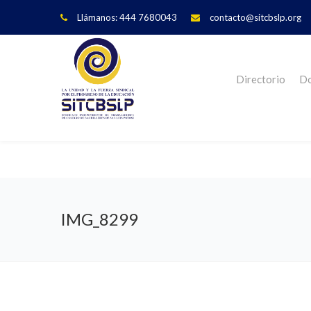
Llámanos: 444 7680043
contacto@sitcbslp.org
Directorio
Do
IMG_8299