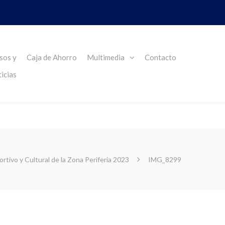
sos y
Caja de Ahorro
Multimedia
Contacto
icias
rtivo y Cultural de la Zona Periferia 2023
IMG_8299