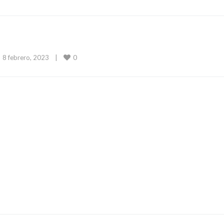
0
8 febrero, 2023    
|