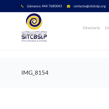
Llámanos: 444 7680043
contacto@sitcbslp.org
Directorio
Do
IMG_8154