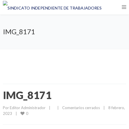
IMG_8171
IMG_8171
Por 
Editor Administrador
|
|
Comentarios cerrados
|
8 febrero, 
0
2023    
|