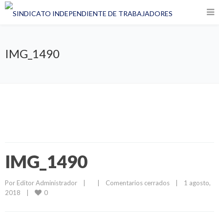
IMG_1490
IMG_1490
Por 
Editor Administrador
|
|
Comentarios cerrados
|
1 agosto, 
0
2018    
|