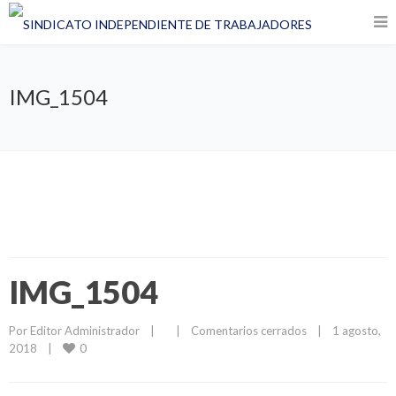
IMG_1504
IMG_1504
Por 
Editor Administrador
|
|
Comentarios cerrados
|
1 agosto, 
0
2018    
|