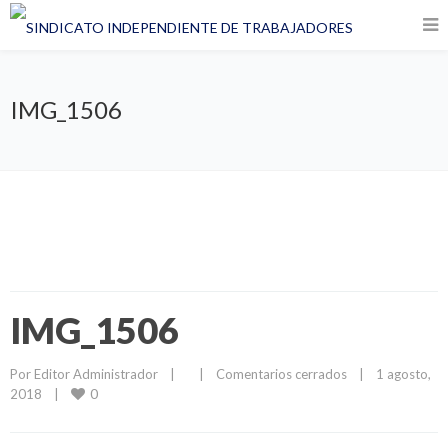
IMG_1506
IMG_1506
Por 
Editor Administrador
|
|
Comentarios cerrados
|
1 agosto, 
0
2018    
|