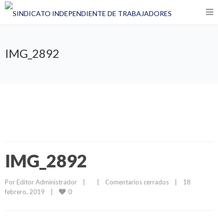
IMG_2892
IMG_2892
Por 
Editor Administrador
|
|
Comentarios cerrados
|
18 
0
febrero, 2019    
|