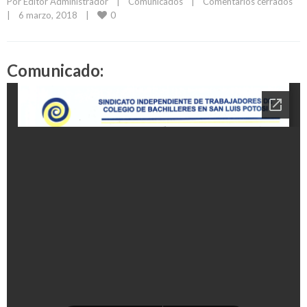
Por 
Editor Administrador
|
Comunicados
|
Comentarios cerrados
0
|
6 marzo, 2018    
|
Comunicado: