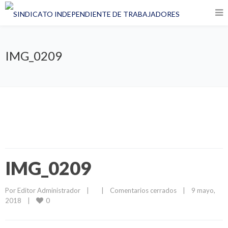
IMG_0209
IMG_0209
Por 
Editor Administrador
|
|
Comentarios cerrados
|
9 mayo, 
0
2018    
|