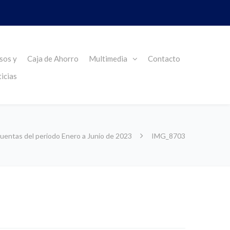
sos y
Caja de Ahorro
Multimedia
Contacto
icias
uentas del periodo Enero a Junio de 2023
IMG_8703