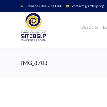
Llámanos: 444 7680043
contacto@sitcbslp.org
Directorio
Do
IMG_8703