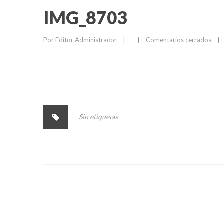
IMG_8703
Por 
Editor Administrador
|
|
Comentarios cerrados
|
Sin etiquetas