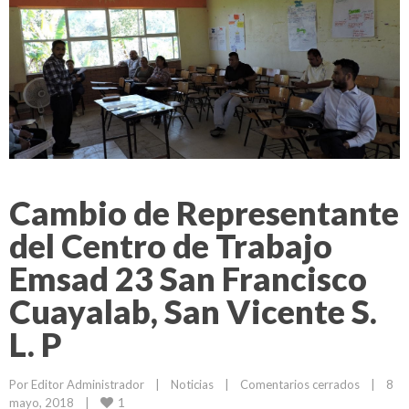
Cambio de Representante
del Centro de Trabajo
Emsad 23 San Francisco
Cuayalab, San Vicente S.
L. P
Por 
Editor Administrador
|
Noticias
|
Comentarios cerrados
|
8 
1
mayo, 2018    
|