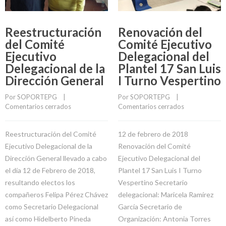
Reestructuración
Renovación del
del Comité
Comité Ejecutivo
Ejecutivo
Delegacional del
Delegacional de la
Plantel 17 San Luis
Dirección General
I Turno Vespertino
Por 
SOPORTEPG
    |    
Por 
SOPORTEPG
    |    
Comentarios cerrados
Comentarios cerrados
Reestructuración del Comité
12 de febrero de 2018
Ejecutivo Delegacional de la
Renovación del Comité
Dirección General llevado a cabo
Ejecutivo Delegacional del
el día 12 de Febrero de 2018,
Plantel 17 San Luis I Turno
resultando electos los
Vespertino Secretario
compañeros Felipa Pérez Chávez
delegacional: Maricela Ramírez
como Secretario Delegacional
García Secretario de
así como Hidelberto Pineda
Organización: Antonia Torres