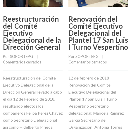
Reestructuración
Renovación del
del Comité
Comité Ejecutivo
Ejecutivo
Delegacional del
Delegacional de la
Plantel 17 San Luis
Dirección General
I Turno Vespertino
Por 
SOPORTEPG
    |    
Por 
SOPORTEPG
    |    
Comentarios cerrados
Comentarios cerrados
Reestructuración del Comité
12 de febrero de 2018
Ejecutivo Delegacional de la
Renovación del Comité
Dirección General llevado a cabo
Ejecutivo Delegacional del
el día 12 de Febrero de 2018,
Plantel 17 San Luis I Turno
resultando electos los
Vespertino Secretario
compañeros Felipa Pérez Chávez
delegacional: Maricela Ramírez
como Secretario Delegacional
García Secretario de
así como Hidelberto Pineda
Organización: Antonia Torres