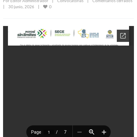
Por 
Editor Administrador
|
Convocatorias
|
Comentarios cerrados
0
|
30 junio, 2026    
|