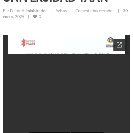
Por 
Editor Administrador
|
Avisos
|
Comentarios cerrados
|
30 
0
enero, 2025    
|