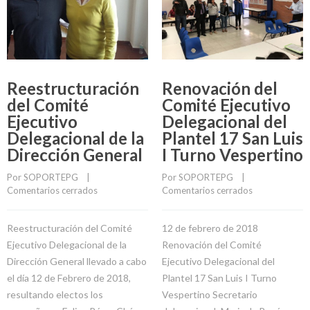
Reestructuración
Renovación del
del Comité
Comité Ejecutivo
Ejecutivo
Delegacional del
Delegacional de la
Plantel 17 San Luis
Dirección General
I Turno Vespertino
Por 
SOPORTEPG
    |    
Por 
SOPORTEPG
    |    
Comentarios cerrados
Comentarios cerrados
Reestructuración del Comité
12 de febrero de 2018
Ejecutivo Delegacional de la
Renovación del Comité
Dirección General llevado a cabo
Ejecutivo Delegacional del
el día 12 de Febrero de 2018,
Plantel 17 San Luis I Turno
resultando electos los
Vespertino Secretario