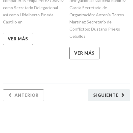
compañeros Felipa Pérez Chávez
delegacional: Maricela Ramírez
como Secretario Delegacional
García Secretario de
así como Hidelberto Pineda
Organización: Antonia Torres
Castillo en
Martínez Secretario de
Conflictos: Dustano Priego
Ceballos
VER MÁS
VER MÁS
ANTERIOR
SIGUIENTE