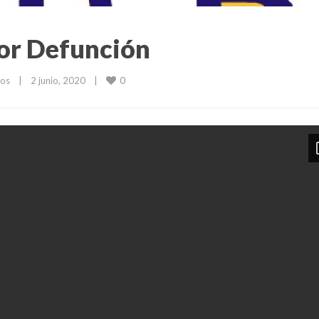
or Defunción
0
dos
|
2 junio, 2020    
|