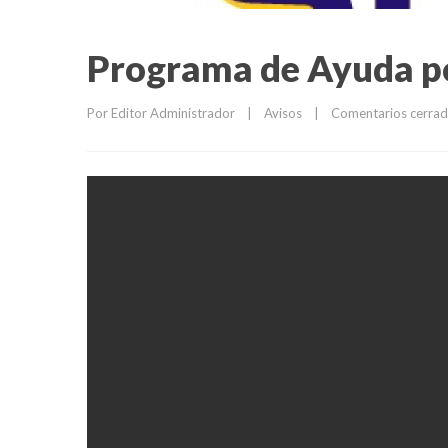
Programa de Ayuda p
Por 
Editor Administrador
|
Avisos
|
Comentarios cerra