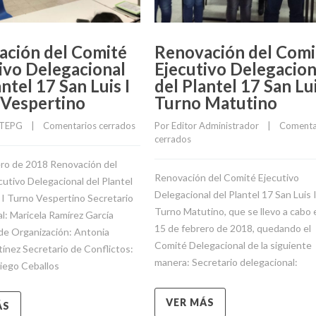
ación del Comité
Renovación del Comi
ivo Delegacional
Ejecutivo Delegacion
antel 17 San Luis I
del Plantel 17 San Lui
 Vespertino
Turno Matutino
TEPG
    |    
Comentarios cerrados
Por 
Editor Administrador
    |    
Comentar
cerrados
ero de 2018 Renovación del
Renovación del Comité Ejecutivo
utivo Delegacional del Plantel
Delegacional del Plantel 17 San Luis 
 I Turno Vespertino Secretario
Turno Matutino, que se llevo a cabo e
l: Maricela Ramírez García
15 de febrero de 2018, quedando el
 de Organización: Antonia
Comité Delegacional de la siguiente
ínez Secretario de Conflictos:
manera: Secretario delegacional:
iego Ceballos
VER MÁS
ÁS