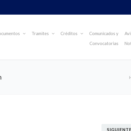
cumentos
Tramites
Créditos
Comunicados y
Avi
Convocatorias
Not
n
SIGUIENT