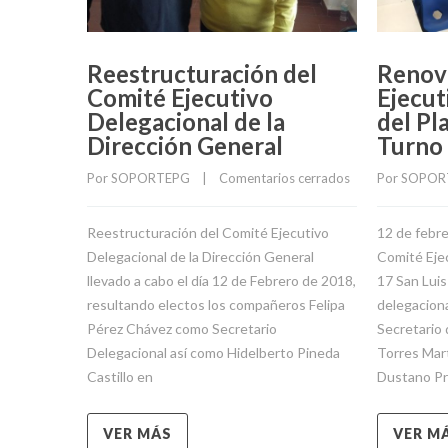
Reestructuración del
Renov
Comité Ejecutivo
Ejecut
Delegacional de la
del Pl
Dirección General
Turno
Por 
SOPORTEPG
    |    
Comentarios cerrados
Por 
SOPOR
Reestructuración del Comité Ejecutivo
12 de febr
Delegacional de la Dirección General
Comité Ejec
llevado a cabo el día 12 de Febrero de 2018,
17 San Luis
resultando electos los compañeros Felipa
delegaciona
Pérez Chávez como Secretario
Secretario
Delegacional así como Hidelberto Pineda
Torres Mart
Castillo en
Dustano Pr
VER MÁS
VER M