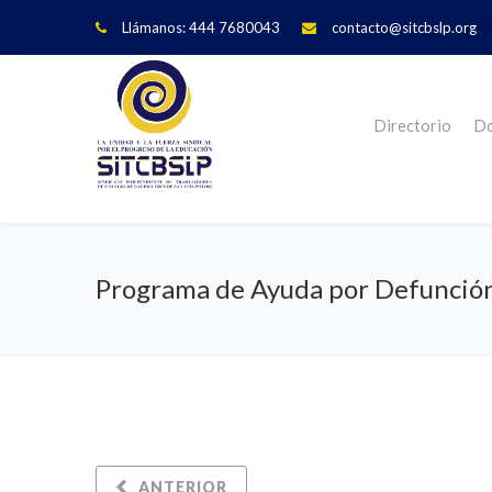
Llámanos: 444 7680043
contacto@sitcbslp.org
Directorio
Do
Programa de Ayuda por Defunció
ANTERIOR