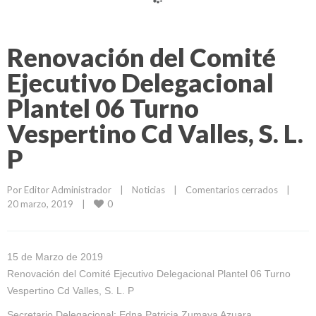
Renovación del Comité
Ejecutivo Delegacional
Plantel 06 Turno
Vespertino Cd Valles, S. L.
P
Por 
Editor Administrador
|
Noticias
|
Comentarios cerrados
|
0
20 marzo, 2019    
|
15 de Marzo de 2019
Renovación del Comité Ejecutivo Delegacional Plantel 06 Turno
Vespertino Cd Valles, S. L. P
Secretario Delegacional: Edna Patricia Zumaya Azuara