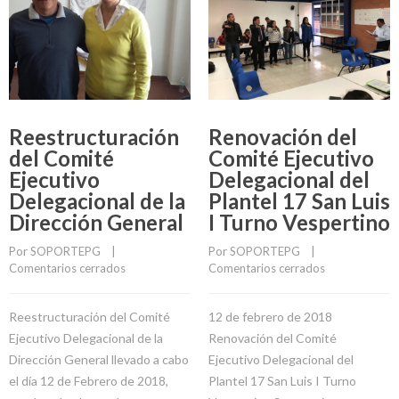
Reestructuración
Renovación del
del Comité
Comité Ejecutivo
Ejecutivo
Delegacional del
Delegacional de la
Plantel 17 San Luis
Dirección General
I Turno Vespertino
Por 
SOPORTEPG
    |    
Por 
SOPORTEPG
    |    
Comentarios cerrados
Comentarios cerrados
Reestructuración del Comité
12 de febrero de 2018
Ejecutivo Delegacional de la
Renovación del Comité
Dirección General llevado a cabo
Ejecutivo Delegacional del
el día 12 de Febrero de 2018,
Plantel 17 San Luis I Turno