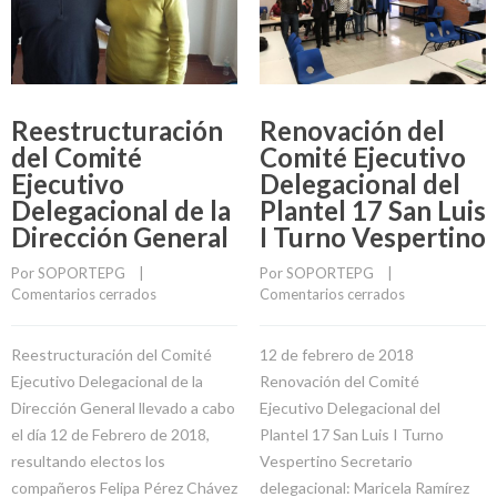
Reestructuración
Renovación del
del Comité
Comité Ejecutivo
Ejecutivo
Delegacional del
Delegacional de la
Plantel 17 San Luis
Dirección General
I Turno Vespertino
Por 
SOPORTEPG
    |    
Por 
SOPORTEPG
    |    
Comentarios cerrados
Comentarios cerrados
Reestructuración del Comité
12 de febrero de 2018
Ejecutivo Delegacional de la
Renovación del Comité
Dirección General llevado a cabo
Ejecutivo Delegacional del
el día 12 de Febrero de 2018,
Plantel 17 San Luis I Turno
resultando electos los
Vespertino Secretario
compañeros Felipa Pérez Chávez
delegacional: Maricela Ramírez