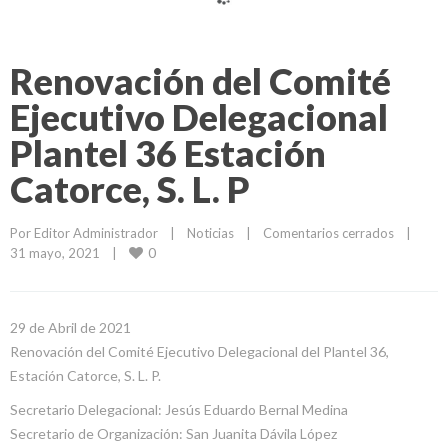
Renovación del Comité
Ejecutivo Delegacional
Plantel 36 Estación
Catorce, S. L. P
Por 
Editor Administrador
|
Noticias
|
Comentarios cerrados
|
0
31 mayo, 2021    
|
29 de Abril de 2021
Renovación del Comité Ejecutivo Delegacional del Plantel 36,
Estación Catorce, S. L. P.
Secretario Delegacional: Jesús Eduardo Bernal Medina
Secretario de Organización: San Juanita Dávila López