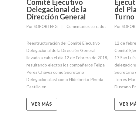
Dirección General
Turno
Por 
SOPORTEPG
    |    
Comentarios cerrados
Por 
SOPOR
Reestructuración del Comité Ejecutivo
12 de febr
Delegacional de la Dirección General
Comité Ejec
llevado a cabo el día 12 de Febrero de 2018,
17 San Luis
resultando electos los compañeros Felipa
delegaciona
Pérez Chávez como Secretario
Secretario
Delegacional así como Hidelberto Pineda
Torres Mart
Castillo en
Dustano Pr
VER MÁS
VER M