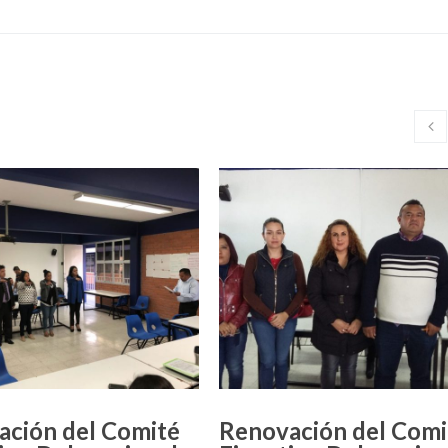
ación del Comité
Renovación del Comi
ivo Delegacional
Ejecutivo Delegacion
antel 17 San Luis I
del Plantel 17 San Lui