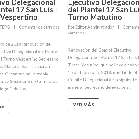
 Vespertino
Turno Matutino
TEPG
    |    
Comentarios cerrados
Por 
Editor Administrador
    |    
Comentar
cerrados
ero de 2018 Renovación del
Renovación del Comité Ejecutivo
utivo Delegacional del Plantel
Delegacional del Plantel 17 San Luis 
 I Turno Vespertino Secretario
Turno Matutino, que se llevo a cabo e
l: Maricela Ramírez García
15 de febrero de 2018, quedando el
 de Organización: Antonia
Comité Delegacional de la siguiente
ínez Secretario de Conflictos:
manera: Secretario delegacional:
iego Ceballos
VER MÁS
ÁS